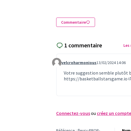
Commentaire
1 commentaire
Les
velcroharmonious
13/02/2024 14:06
Commentaire 792
Votre suggestion semble plutôt bo
https://basketballstarsgame.io
(
Connectez-vous
ou
créez un compt
Référence : fleury-PROP-
Numé