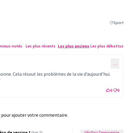
Sport
Filtrer les ré
 mieux notés
Les plus récents
Les plus anciens
Les plus débattus
…
nne. Cela résout les problèmes de la vie d’aujourd’hui.
Lien externe)
0
0
e
pour ajouter votre commentaire.
ro de version 1
(sur 1)
Vérifiez l'empreinte