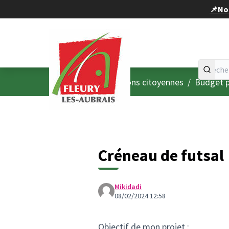
Panneau de gestion des cookies
📌Nou
Accueil
Menu principal
/
Consultations citoyennes
/
Budget p
Créneau de futsal
Mikidadi
08/02/2024 12:58
Objectif de mon projet :