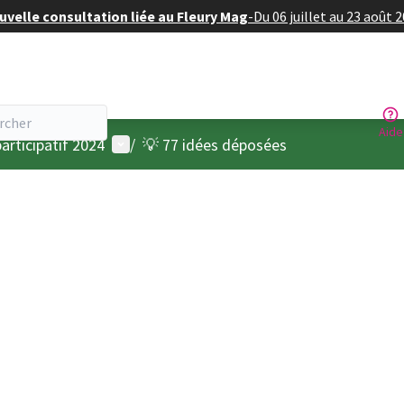
velle consultation liée au Fleury Mag
-
Du 06 juillet au 23 août 
Aide
Menu utilisateur
articipatif 2024
/
💡 77 idées déposées