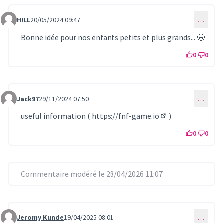
HILL
20/05/2024 09:47
…
Commentaire 861
Bonne idée pour nos enfants petits et plus grands... 🤩
0
0
Jack97
29/11/2024 07:50
…
Commentaire 925
useful information (
https://fnf-game.io
)
(Lien externe)
0
0
Commentaire modéré le 28/04/2026 11:07
Jeromy Kunde
19/04/2025 08:01
…
Commentaire 1148