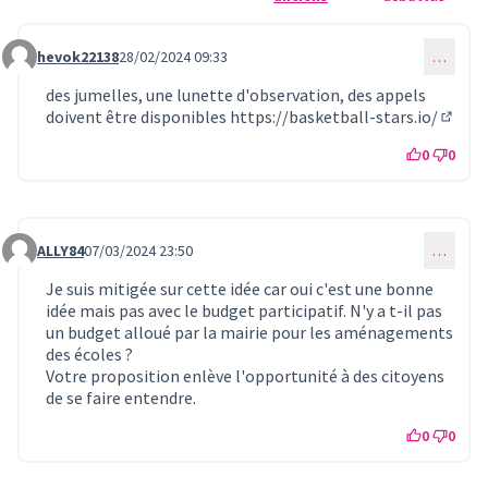
hevok22138
28/02/2024 09:33
…
Commentaire 798
des jumelles, une lunette d'observation, des appels
doivent être disponibles
https://basketball-stars.io/
(Lien 
0
0
ALLY84
07/03/2024 23:50
…
Commentaire 810
Je suis mitigée sur cette idée car oui c'est une bonne
idée mais pas avec le budget participatif. N'y a t-il pas
un budget alloué par la mairie pour les aménagements
des écoles ?
Votre proposition enlève l'opportunité à des citoyens
de se faire entendre.
0
0