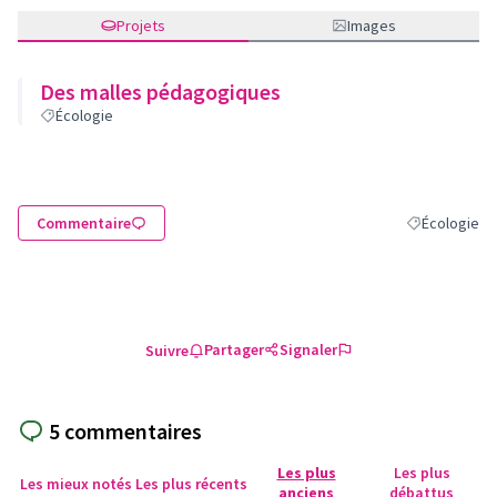
Projets
Images
Des malles pédagogiques
Écologie
Commentaire
Écologie
Filtrer les ré
Partager
Signaler
Suivre
5 commentaires
Les plus
Les plus
Les mieux notés
Les plus récents
anciens
débattus