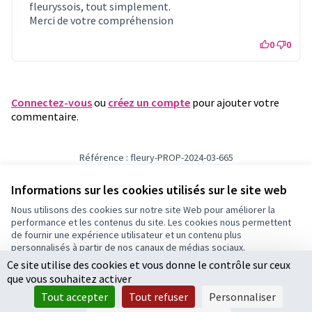
fleuryssois, tout simplement.
Merci de votre compréhension
0
0
Connectez-vous
ou
créez un compte
pour ajouter votre
commentaire.
Référence : fleury-PROP-2024-03-665
Numéro de version 1
(sur 1)
voir les autres versions
Vérifiez l'empreinte numérique
Informations sur les cookies utilisés sur le site web
Nous utilisons des cookies sur notre site Web pour améliorer la
performance et les contenus du site. Les cookies nous permettent
Conditions d'utilisation
de fournir une expérience utilisateur et un contenu plus
Paramètres des cookies
personnalisés à partir de nos canaux de médias sociaux.
Ce site utilise des cookies et vous donne le contrôle sur ceux
Tout accepter
que vous souhaitez activer
Accepter seulement les cookies essentiels
Licence Cre
(Lien extern
Tout accepter
Tout refuser
Personnaliser
(Lien externe)
Site réalisé par
Open Source Politics
grâce au
logiciel libre
Paramètres