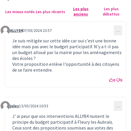
Les plus
Les plus
Les mieux notés
Les plus récents
anciens
débattus
ALLY84
07/03/2024 23:57
…
Commentaire 813
Je suis mitigée sur cette idée car oui c'est une bonne
idée mais pas avec le budget participatif. N'y a t-il pas
un budget alloué par la mairie pour les aménagements
des écoles ?
Votre proposition enlève l'opportunité à des citoyens
de se faire entendre.
0
0
jules
13/03/2024 10:53
…
Commentaire 828
J' ai peur que vos interventions ALLY84 nuisent le
principe du budget participatif à Fleury les Aubrais.
Ceux sont des propositions soumises aux votes des