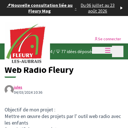
Panneau de gestion des cookies
📌Nouvelle consultation liée au
Du 06 juillet au 23
-
Fleury Mag
août 2026
Se connecter
Menu princi
Menu p
Budget participatif 2024
/
💡 77 idées déposées
Web Radio Fleury
jules
04/03/2024 10:36
Objectif de mon projet :
Mettre en œuvre des projets par l' outil web radio avec
les enfants