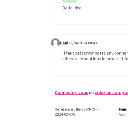
Belle idée.
Paul
23/04/2024 08:43
Commentaire 836
Il faut préserver notre environne
ailleurs. Je soutiens le projet et l
Connectez-vous
ou
créez un compt
Référence : fleury-PROP-
Numé
2024-03-670
voir