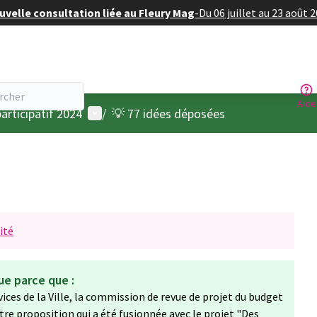
velle consultation liée au Fleury Mag
-
Du 06 juillet au 23 août 
Aide
Menu utilisateur
articipatif 2024
/
💡 77 idées déposées
ité
ue parce que :
rvices de la Ville, la commission de revue de projet du budget
otre proposition qui a été fusionnée avec le projet "Des