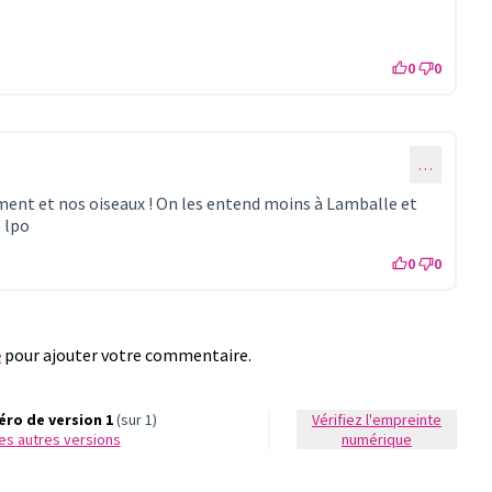
0
0
…
ment et nos oiseaux ! On les entend moins à Lamballe et
e lpo
0
0
e
pour ajouter votre commentaire.
ro de version 1
(sur 1)
Vérifiez l'empreinte
 les autres versions
numérique