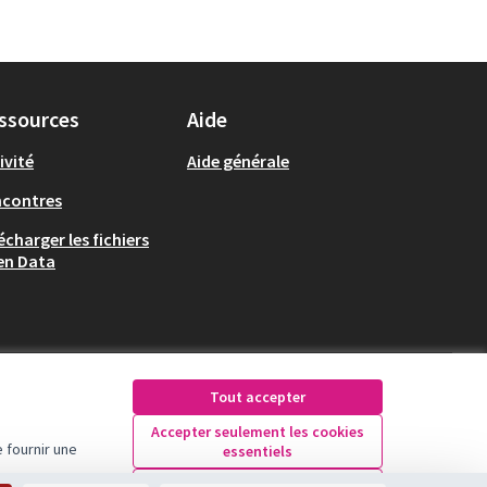
ssources
Aide
ivité
Aide générale
ncontres
écharger les fichiers
en Data
Tout accepter
Accepter seulement les cookies
 fournir une
essentiels
Licence Creative Comm
(Lien externe)
Paramètres