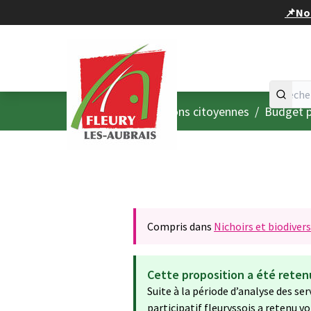
Panneau de gestion des cookies
📌Nou
Accueil
Menu principal
/
Consultations citoyennes
/
Budget p
Compris dans
Nichoirs et biodivers
Cette proposition a été reten
Suite à la période d’analyse des se
participatif fleuryssois a retenu v