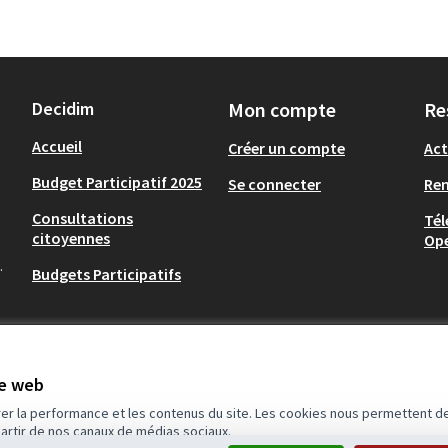
Decidim
Mon compte
Re
Accueil
Créer un compte
Act
Budget Participatif 2025
Se connecter
Re
Consultations
Tél
citoyennes
Op
.
Budgets Participatifs
te web
rer la performance et les contenus du site. Les cookies nous permettent de
partir de nos canaux de médias sociaux.