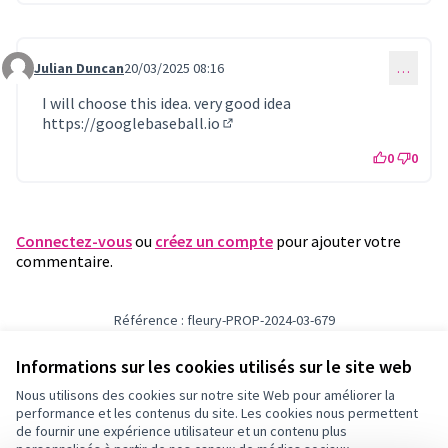
Julian Duncan
20/03/2025 08:16
…
Commentaire 1037
I will choose this idea. very good idea
https://googlebaseball.io
(Lien externe)
0
0
Connectez-vous
ou
créez un compte
pour ajouter votre
commentaire.
Référence : fleury-PROP-2024-03-679
Numéro de version 1
(sur 1)
voir les autres versions
Vérifiez l'empreinte numérique
Informations sur les cookies utilisés sur le site web
Nous utilisons des cookies sur notre site Web pour améliorer la
performance et les contenus du site. Les cookies nous permettent
Conditions d'utilisation
de fournir une expérience utilisateur et un contenu plus
Paramètres des cookies