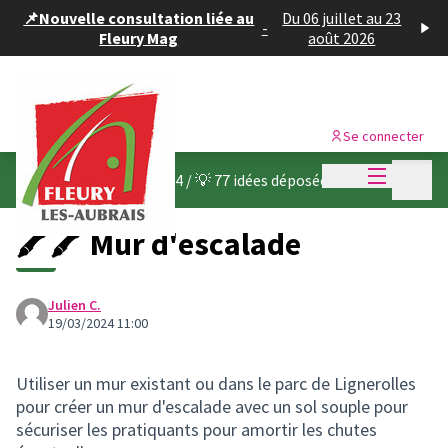
Panneau de gestion des cookies
📌Nouvelle consultation liée au
Du 06 juillet au 23
-
Fleury Mag
août 2026
Se connecter
Menu princi
Menu p
Budget participatif 2024
/
💡 77 idées déposées
🖍🖍 Mur d'escalade
Julien C.
19/03/2024 11:00
Utiliser un mur existant ou dans le parc de Lignerolles
pour créer un mur d'escalade avec un sol souple pour
sécuriser les pratiquants pour amortir les chutes