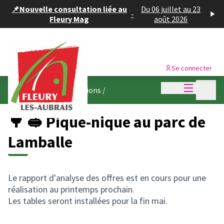
Panneau de gestion des cookies
📌Nouvelle consultation liée au
Du 06 juillet au 23
-
Fleury Mag
août 2026
Se connecter
Menu princi
Menu p
👷🏽 Suivez les réalisations
/
🌳 🥪 Pique-nique au parc de
Lamballe
Le rapport d'analyse des offres est en cours pour une
réalisation au printemps prochain.
Les tables seront installées pour la fin mai.