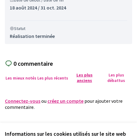
Date de début / Date de fin
18 août 2024 / 31 oct. 2024
Statut
Réalisation terminée
0 commentaire
Les plus
Les plus
Les mieux notés
Les plus récents
anciens
débattus
Connectez-vous
ou
créez un compte
pour ajouter votre
commentaire.
Référence : fleury-RESU-2024-05-1140
Numéro de version 7
(sur 7)
voir les autres versions
Informations sur les cookies utilisés sur le site web