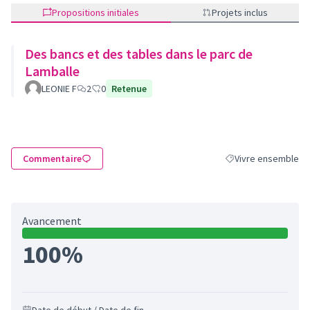
Propositions initiales
Projets inclus
Des bancs et des tables dans le parc de
Lamballe
LEONIE F
2
0
Retenue
Commentaire
Vivre ensemble
Filtrer les résultats
Avancement
100%