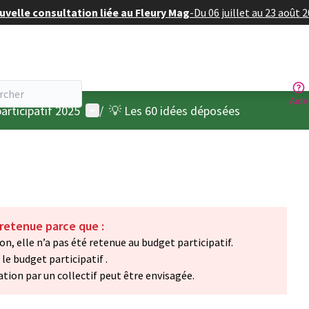
velle consultation liée au Fleury Mag
-
Du 06 juillet au 23 août 
Aide
Menu utilisateur
articipatif 2025
/
💡 Les 60 idées déposées
 retenue parce que :
on, elle n’a pas été retenue au budget participatif.
le budget participatif .
ation par un collectif peut être envisagée.