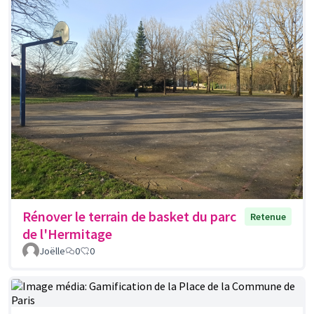
Rénover le terrain de basket du parc
Retenue
de l'Hermitage
Joëlle
0
0