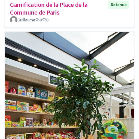
Gamification de la Place de la
Retenue
Commune de Paris
Guillaume
0
0