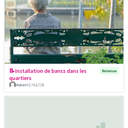
📝Installation de bancs dans les
Retenue
quartiers
Hubert C.
1
0