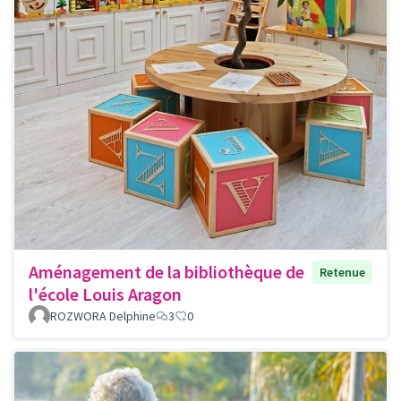
Aménagement de la bibliothèque de
Retenue
l'école Louis Aragon
ROZWORA Delphine
3
0