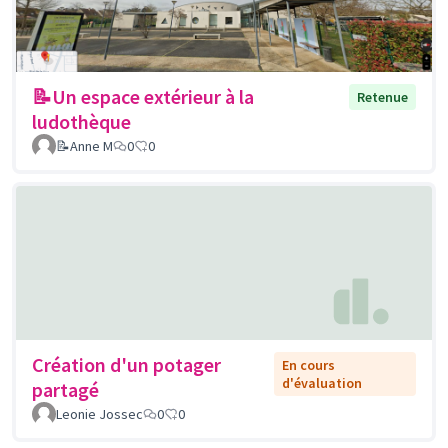
📝Un espace extérieur à la
Retenue
ludothèque
📝Anne M
0
0
Création d'un potager
En cours
d'évaluation
partagé
Leonie Jossec
0
0