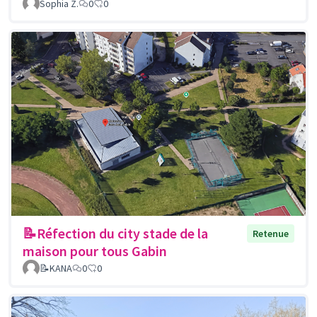
Sophia Z.
0
0
📝Réfection du city stade de la
Retenue
maison pour tous Gabin
📝KANA
0
0