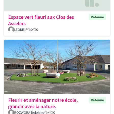
Espace vert fleuri aux Clos des
Retenue
Asselins
LEONIE F
0
0
Fleurir et aménager notre école,
Retenue
grandir avec la nature.
ROZWORA Delphine
4
0