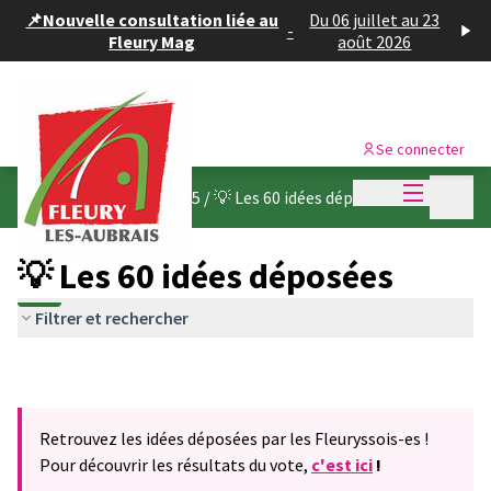
Panneau de gestion des cookies
📌Nouvelle consultation liée au
Du 06 juillet au 23
-
Fleury Mag
août 2026
Se connecter
Menu princi
Menu p
Budget participatif 2025
/
💡 Les 60 idées déposées
💡 Les 60 idées déposées
Filtrer et rechercher
Retrouvez les idées déposées par les Fleuryssois-es !
Pour découvrir les résultats du vote,
c'est ici
!