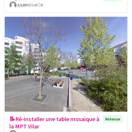
JULBRO
0
0
📝Ré-installer une table mosaïque à
Retenue
la MPT Vilar