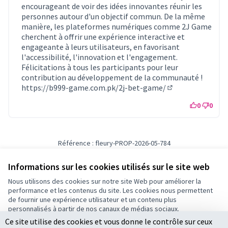
encourageant de voir des idées innovantes réunir les
personnes autour d'un objectif commun. De la même
manière, les plateformes numériques comme 2J Game
cherchent à offrir une expérience interactive et
engageante à leurs utilisateurs, en favorisant
l'accessibilité, l'innovation et l'engagement.
Félicitations à tous les participants pour leur
contribution au développement de la communauté !
https://b999-game.com.pk/2j-bet-game/
(Lien externe)
0
0
Référence : fleury-PROP-2026-05-784
Numéro de version 1
(sur 1)
voir les autres versions
Vérifiez l'empreinte numérique
Informations sur les cookies utilisés sur le site web
Nous utilisons des cookies sur notre site Web pour améliorer la
performance et les contenus du site. Les cookies nous permettent
Conditions d'utilisation
de fournir une expérience utilisateur et un contenu plus
Paramètres des cookies
personnalisés à partir de nos canaux de médias sociaux.
Ce site utilise des cookies et vous donne le contrôle sur ceux
Tout accepter