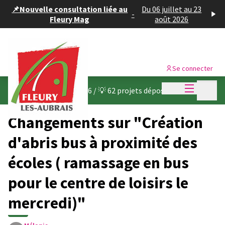
Panneau de gestion des cookies
📌Nouvelle consultation liée au
Du 06 juillet au 23
-
Fleury Mag
août 2026
Se connecter
Menu princi
Menu p
Budget participatif 2026
/
💡 62 projets déposés
Changements sur "Création
d'abris bus à proximité des
écoles ( ramassage en bus
pour le centre de loisirs le
mercredi)"