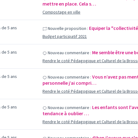
mettre en place. Cela s…
Compostage en ville
us de 5 ans
Equiper la "collectivi
Nouvelle proposition :
Budget participatif 2021
us de 5 ans
Me semble être une bon
Nouveau commentaire :
Rendre le coté Pédagogique et Culturel de la Bross
us de 5 ans
Vous n’avez pas ment
Nouveau commentaire :
personnelle j’ai compri…
Rendre le coté Pédagogique et Culturel de la Bross
us de 5 ans
Les enfants sont l'ave
Nouveau commentaire :
tendance à oublier …
Rendre le coté Pédagogique et Culturel de la Bross
us de 5 ans
@ben j'avoue que c'es