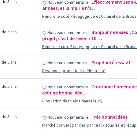
us de 5 ans
Effectivement Jean-Lu
Nouveau commentaire :
années, et la mairie n'a…
Rendre le coté Pédagogique et Culturel de la Bross
us de 5 ans
Bonjour monsieur,Co
Nouveau commentaire :
projet, c'est de revenir 10 …
Rendre le coté Pédagogique et Culturel de la Bross
us de 5 ans
Projet intéressant !
Nouveau commentaire :
Devenons producteur d'électricité
us de 5 ans
Continuer l'aménagem
Nouveau commentaire :
est une bonne idée, …
Circulation des vélos dans Fleury
us de 5 ans
Trés bonne idée !
Nouveau commentaire :
Marché couvert par des panneaux solaires et récupé