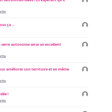
ette
us ça ...
a serre autonome serai un excellent
ette
ur améliorer son territoire et en même
ette
dée !
ette