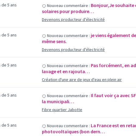
us de 5 ans
Bonjour,Je souhaite 
Nouveau commentaire :
solaires pour produire…
Devenons producteur d'électricité
us de 5 ans
je viens également de
Nouveau commentaire :
même sens.
Devenons producteur d'électricité
us de 5 ans
Pas forcément, en ada
Nouveau commentaire :
lavage et en rajouta…
Création d'une aire de jeux d'eau en plein air
us de 5 ans
Il faut voir ça avec S
Nouveau commentaire :
la municipali…
Fibre quartier Jabotte
us de 5 ans
La France est en ret
Nouveau commentaire :
photovoltaïques (bon dern…