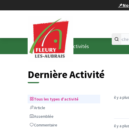
Panneau de gestion des cookies
📌Nou
Accueil
Menu principal
/
Dernières activités
Dernière Activité
il y a pl
Tous les types d'activité
Tous les types d'activité
Article
Article
Assemblée
Assemblée
Commentaire
Commentaire
il y a pl