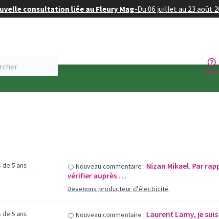
velle consultation liée au Fleury Mag
-
Du 06 juillet au 23 août 
Aide
us de 5 ans
Nizan Mikael. Par rap
Nouveau commentaire :
vérifier auprès …
Devenons producteur d'électricité
us de 5 ans
Laurent Lamy, je suis t
Nouveau commentaire :