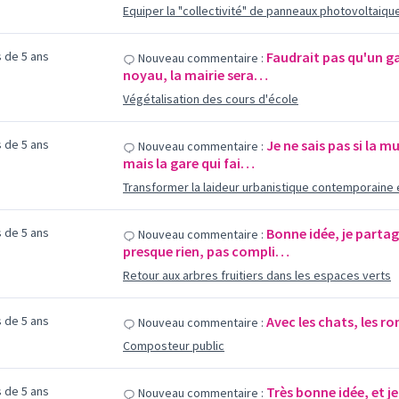
Equiper la "collectivité" de panneaux photovoltaiqu
us de 5 ans
Faudrait pas qu'un ga
Nouveau commentaire :
noyau, la mairie sera…
Végétalisation des cours d'école
us de 5 ans
Je ne sais pas si la m
Nouveau commentaire :
mais la gare qui fai…
Transformer la laideur urbanistique contemporaine e
us de 5 ans
Bonne idée, je partag
Nouveau commentaire :
presque rien, pas compli…
Retour aux arbres fruitiers dans les espaces verts
us de 5 ans
Avec les chats, les r
Nouveau commentaire :
Composteur public
us de 5 ans
Très bonne idée, et j
Nouveau commentaire :