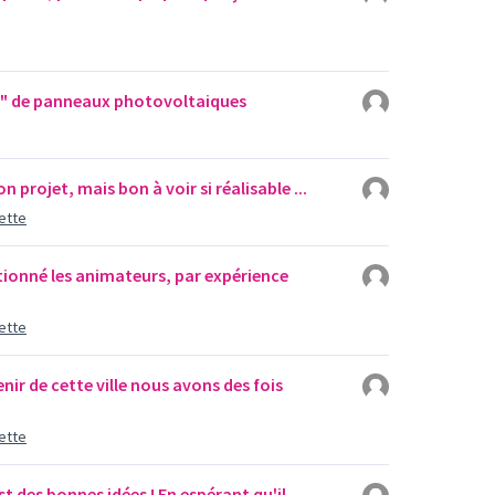
té" de panneaux photovoltaiques
 projet, mais bon à voir si réalisable ...
ette
ionné les animateurs, par expérience
ette
nir de cette ville nous avons des fois
ette
t des bonnes idées ! En espérant qu'il