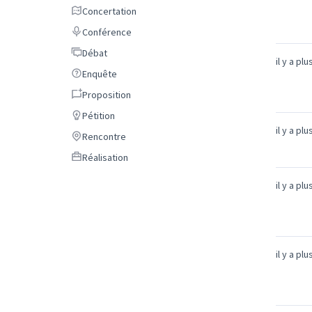
Concertation
Concertation
Conférence
Conférence
Débat
Débat
il y a pl
Enquête
Enquête
Proposition
Proposition
Pétition
Pétition
il y a pl
Rencontre
Rencontre
Réalisation
Réalisation
il y a pl
il y a pl