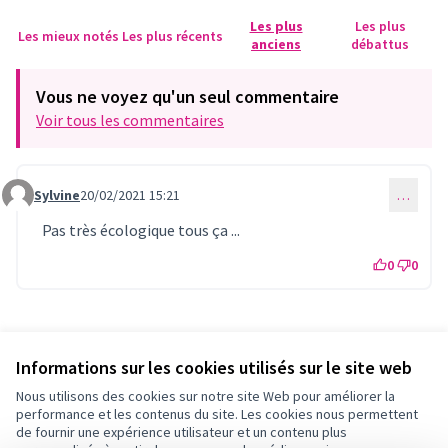
Les plus
Les plus
Les mieux notés
Les plus récents
anciens
débattus
Vous ne voyez qu'un seul commentaire
Voir tous les commentaires
Sylvine
20/02/2021 15:21
…
Commentaire 289
Pas très écologique tous ça ...
0
0
Référence : fleury-PROP-2021-01-243
Vérifiez l'empreinte numérique
Informations sur les cookies utilisés sur le site web
Nous utilisons des cookies sur notre site Web pour améliorer la
performance et les contenus du site. Les cookies nous permettent
Conditions d'utilisation
de fournir une expérience utilisateur et un contenu plus
Paramètres des cookies