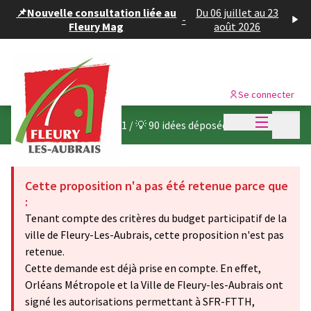
Panneau de gestion des cookies
📌Nouvelle consultation liée au
Du 06 juillet au 23
-
Fleury Mag
août 2026
Se connecter
Menu princi
Menu p
Budget participatif 2021
/
💡 90 idées déposées
Cette proposition n'a pas été retenue parce que
:
Tenant compte des critères du budget participatif de la
ville de Fleury-Les-Aubrais, cette proposition n'est pas
retenue.
Cette demande est déjà prise en compte. En effet,
Orléans Métropole et la Ville de Fleury-les-Aubrais ont
signé les autorisations permettant à SFR-FTTH,