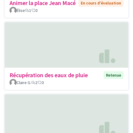
Animer la place Jean Macé
En cours d'évaluation
Élise
1
0
Récupération des eaux de pluie
Retenue
Claire G.
2
0