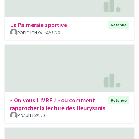
La Palmeraie sportive
Retenue
ROBICHON Yves
3
0
« On vous LIVRE ! » ou comment
Retenue
rapprocher la lecture des fleuryssois
PINAULT
2
0