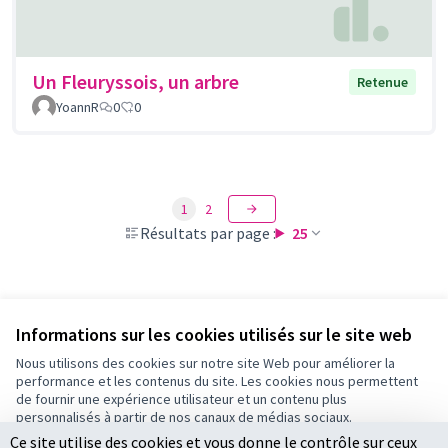
Un Fleuryssois, un arbre
Retenue
YoannR
0
0
1
2
Résultats par page :
25
Voir toutes les propositions retirées
Informations sur les cookies utilisés sur le site web
Nous utilisons des cookies sur notre site Web pour améliorer la
performance et les contenus du site. Les cookies nous permettent
Conditions d'utilisation
de fournir une expérience utilisateur et un contenu plus
Paramètres des cookies
personnalisés à partir de nos canaux de médias sociaux.
Ce site utilise des cookies et vous donne le contrôle sur ceux
Tout accepter