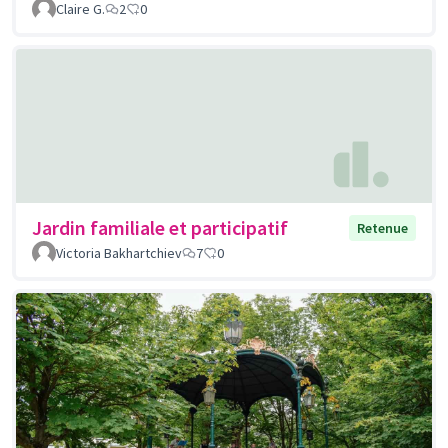
Claire G.
2
0
Jardin familiale et participatif
Retenue
Victoria Bakhartchiev
7
0