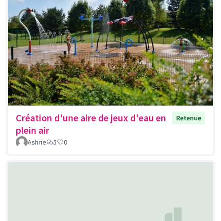
Création d'une aire de jeux d'eau en
Retenue
plein air
Ashrie
5
0