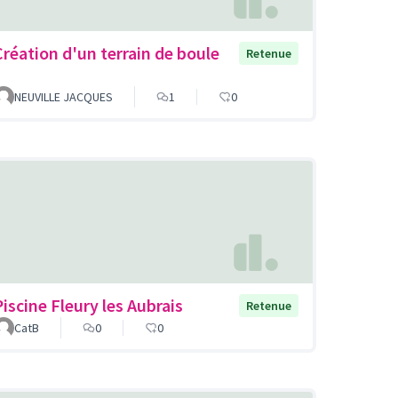
Création d'un terrain de boule
Retenue
NEUVILLE JACQUES
1
0
Piscine Fleury les Aubrais
Retenue
CatB
0
0