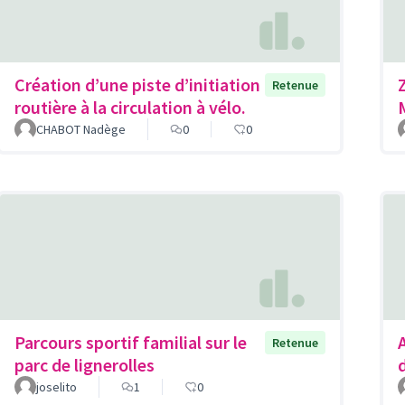
Création d’une piste d’initiation
Retenue
routière à la circulation à vélo.
CHABOT Nadège
0
0
Parcours sportif familial sur le
Retenue
parc de lignerolles
joselito
1
0