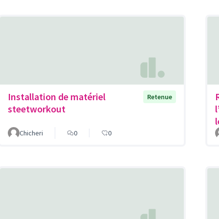
Installation de matériel
Retenue
steetworkout
Chicheri
0
0