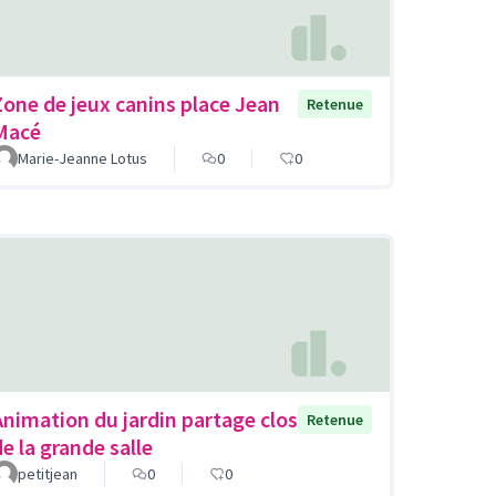
Zone de jeux canins place Jean
Retenue
Macé
Marie-Jeanne Lotus
0
0
Animation du jardin partage clos
Retenue
de la grande salle
petitjean
0
0