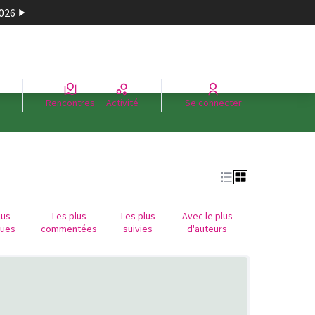
2026
Rencontres
Activité
Se connecter
lus
Les plus
Les plus
Avec le plus
nues
commentées
suivies
d'auteurs