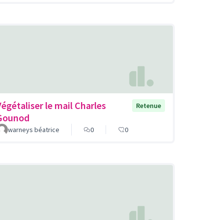
Végétaliser le mail Charles
Retenue
Gounod
warneys béatrice
0
0