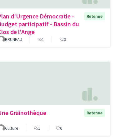
Plan d'Urgence Démocratie -
Retenue
Budget participatif - Bassin du
Clos de l'Ange
BRUNEAU
1
0
Une Grainothèque
Retenue
Culture
1
0