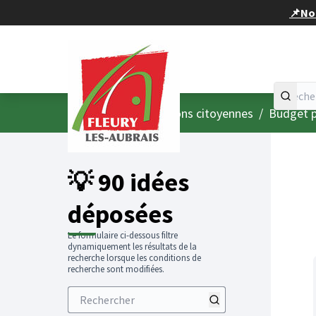
Panneau de gestion des cookies
📌Nou
Accueil
Menu principal
/
Consultations citoyennes
/
Budget p
💡 90 idées
déposées
Le formulaire ci-dessous filtre
dynamiquement les résultats de la
recherche lorsque les conditions de
recherche sont modifiées.