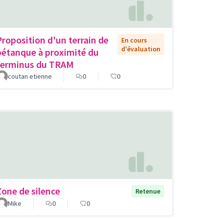
Proposition d'un terrain de
En cours
d'évaluation
pétanque à proximité du
terminus du TRAM
coutan etienne
0
0
Zone de silence
Retenue
Mike
0
0