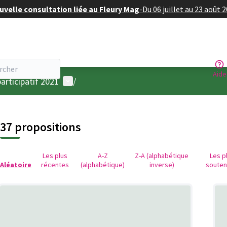
velle consultation liée au Fleury Mag
-
Du 06 juillet au 23 août 
Aide
Menu utilisateur
articipatif 2021
/
37 propositions
Les plus
A-Z
Z-A (alphabétique
Les p
Aléatoire
récentes
(alphabétique)
inverse)
soute