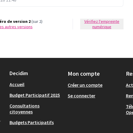
ro de version 2
(sur 2)
Vérifiez l'empreinte
 les autres versions
numérique
Decidim
Mon compte
Re
Accueil
Créer un compte
Act
Budget Participatif 2025
Se connecter
Re
Consultations
Tél
citoyennes
Op
.
Budgets Participatifs