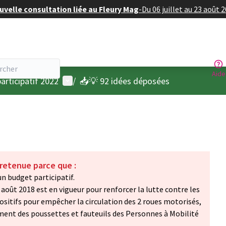
velle consultation liée au Fleury Mag
-
Du 06 juillet au 23 août 
Aide
Menu utilisateur
articipatif 2022
/
📥💡 92 idées déposées
 retenue parce que :
n budget participatif.
3 août 2018 est en vigueur pour renforcer la lutte contre les
positifs pour empêcher la circulation des 2 roues motorisés,
nt des poussettes et fauteuils des Personnes à Mobilité