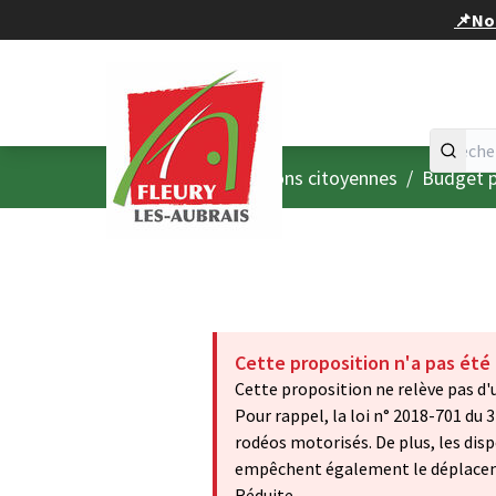
Panneau de gestion des cookies
📌Nou
Accueil
Menu principal
/
Consultations citoyennes
/
Budget p
Cette proposition n'a pas été
Cette proposition ne relève pas d'u
Pour rappel, la loi n° 2018-701 du 
rodéos motorisés. De plus, les dis
empêchent également le déplaceme
Réduite.