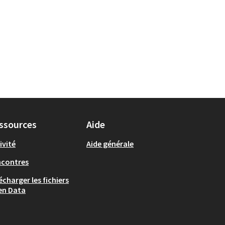
ssources
Aide
ivité
Aide générale
ncontres
écharger les fichiers
en Data