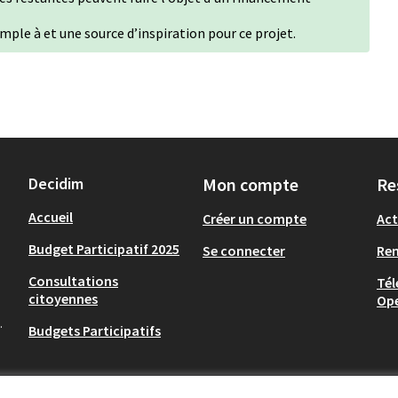
emple à et une source d’inspiration pour ce projet.
Decidim
Mon compte
Re
Accueil
Créer un compte
Act
Budget Participatif 2025
Se connecter
Re
Consultations
Tél
citoyennes
Op
.
Budgets Participatifs