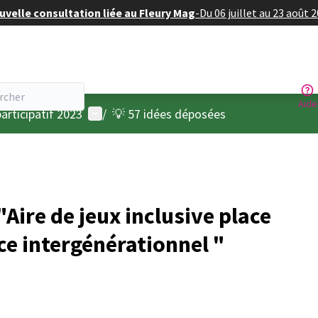
velle consultation liée au Fleury Mag
-
Du 06 juillet au 23 août 
Aide
Menu utilisateur
articipatif 2023
/
💡 57 idées déposées
ire de jeux inclusive place
ce intergénérationnel "