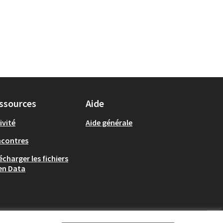
ssources
Aide
ivité
Aide générale
ncontres
écharger les fichiers
en Data