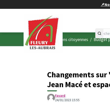
Panneau de gestion des cookies
📌Nou
Accueil
Menu principal
/
Consultations citoyennes
/
Budget p
Changements sur "A
Jean Macé et espa
Favard
24/01/2023 15:55