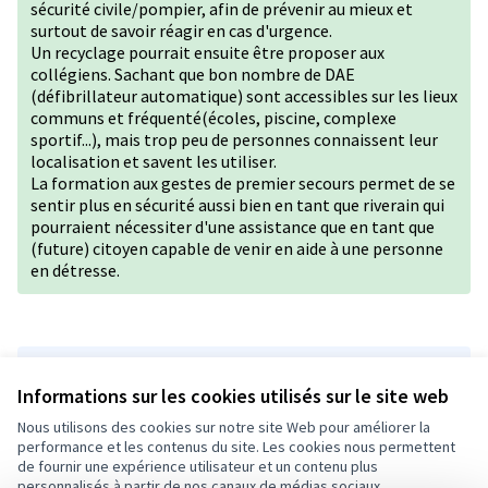
sécurité civile/pompier, afin de prévenir au mieux et
surtout de savoir réagir en cas d'urgence.
Un recyclage pourrait ensuite être proposer aux
collégiens. Sachant que bon nombre de DAE
(défibrillateur automatique) sont accessibles sur les lieux
communs et fréquenté(écoles, piscine, complexe
sportif...), mais trop peu de personnes connaissent leur
localisation et savent les utiliser.
La formation aux gestes de premier secours permet de se
sentir plus en sécurité aussi bien en tant que riverain qui
pourraient nécessiter d'une assistance que en tant que
(future) citoyen capable de venir en aide à une personne
en détresse.
Version 1 de 1
Informations sur les cookies utilisés sur le site web
Nous utilisons des cookies sur notre site Web pour améliorer la
performance et les contenus du site. Les cookies nous permettent
Conditions d'utilisation
de fournir une expérience utilisateur et un contenu plus
Paramètres des cookies
personnalisés à partir de nos canaux de médias sociaux.