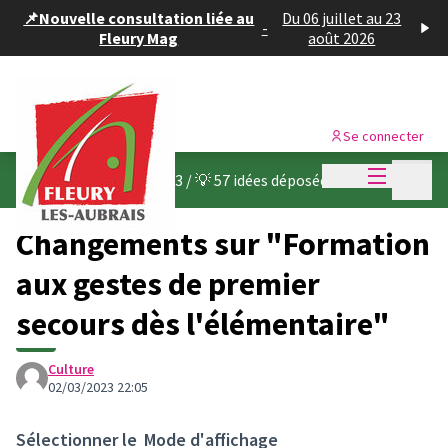
Panneau de gestion des cookies
📌Nouvelle consultation liée au
Du 06 juillet au 23
-
Fleury Mag
août 2026
Se connecter
Menu princi
Menu p
Budget participatif 2023
/
💡 57 idées déposées
Changements sur "Formation
aux gestes de premier
secours dès l'élémentaire"
Culture
02/03/2023 22:05
Sélectionner le
Mode d'affichage