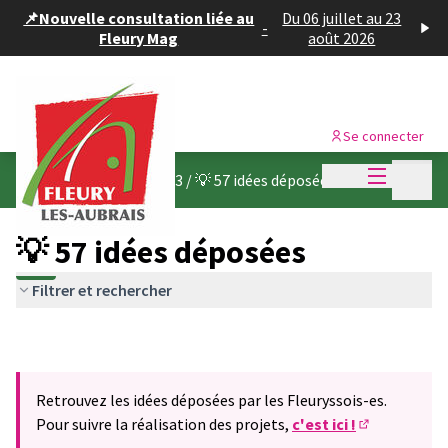
Panneau de gestion des cookies
📌Nouvelle consultation liée au
Du 06 juillet au 23
-
Fleury Mag
août 2026
Se connecter
Menu princi
Menu p
Budget participatif 2023
/
💡 57 idées déposées
💡 57 idées déposées
Filtrer et rechercher
Retrouvez les idées déposées par les Fleuryssois-es.
Pour suivre la réalisation des projets,
c'est ici !
(S'ouvre dans