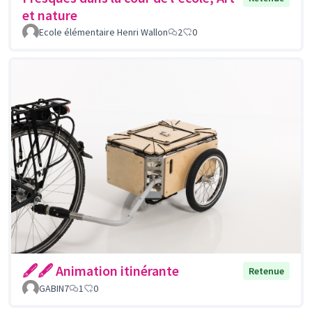
et nature
Ecole élémentaire Henri Wallon
2
0
🖋🖋 Animation itinérante
Retenue
GABIN7
1
0