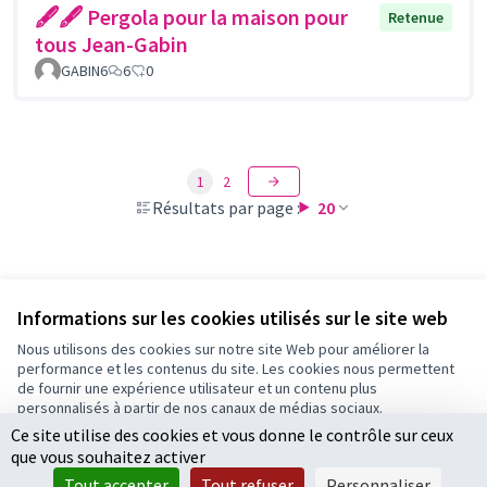
🖋🖋 Pergola pour la maison pour
Retenue
tous Jean-Gabin
GABIN6
6
0
1
2
Résultats par page :
20
Voir toutes les propositions retirées
Informations sur les cookies utilisés sur le site web
Nous utilisons des cookies sur notre site Web pour améliorer la
performance et les contenus du site. Les cookies nous permettent
Conditions d'utilisation
de fournir une expérience utilisateur et un contenu plus
Paramètres des cookies
personnalisés à partir de nos canaux de médias sociaux.
Ce site utilise des cookies et vous donne le contrôle sur ceux
Tout accepter
que vous souhaitez activer
Accepter seulement les cookies essentiels
Licence Cre
(Lien extern
Tout accepter
Tout refuser
Personnaliser