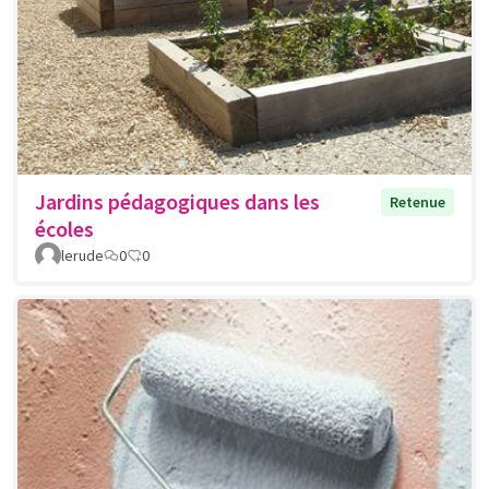
Jardins pédagogiques dans les
Retenue
écoles
lerude
0
0