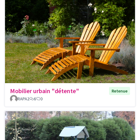
Mobilier urbain "détente"
Retenue
RAPA2
6
0