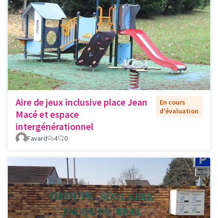
Aire de jeux inclusive place Jean
En cours
d'évaluation
Macé et espace
intergénérationnel
Favard
4
0