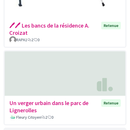
🖊️🖊️ Les bancs de la résidence A.
Retenue
Croizat
RAPA1
2
0
Un verger urbain dans le parc de
Retenue
Lignerolles
Fleury Citoyen
2
0