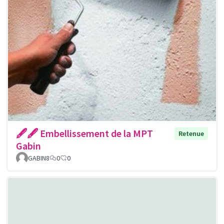
🖋🖋 Embellissement de la MPT
Retenue
Gabin
GABIN8
0
0