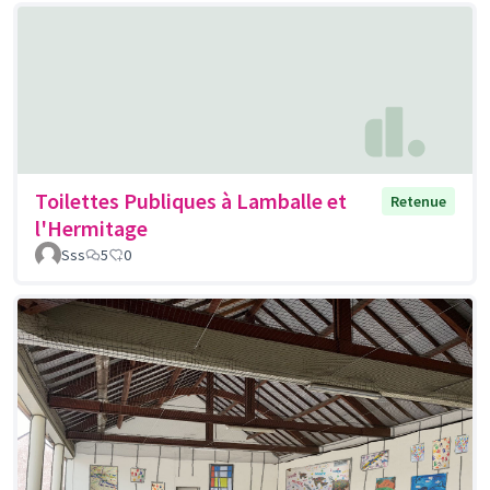
Toilettes Publiques à Lamballe et
Retenue
l'Hermitage
Sss
5
0