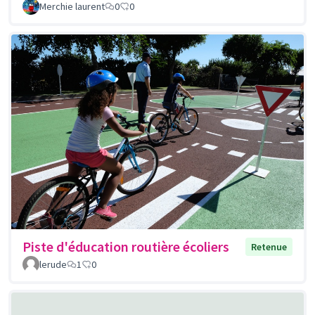
Merchie laurent
0
0
Piste d'éducation routière écoliers
Retenue
lerude
1
0