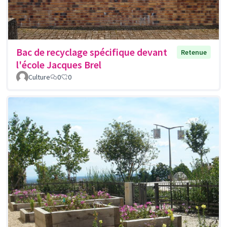
Bac de recyclage spécifique devant
Retenue
l'école Jacques Brel
Culture
0
0