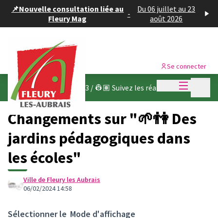
Panneau de gestion des cookies
📌Nouvelle consultation liée au
Du 06 juillet au 23
-
Fleury Mag
août 2026
Se connecter
Menu princi
Menu p
Budget participatif 2023
/
👷🏽 Suivez les réalisations
Changements sur "🌱👫 Des
jardins pédagogiques dans
les écoles"
Ville de Fleury les Aubrais
06/02/2024 14:58
Sélectionner le
Mode d'affichage