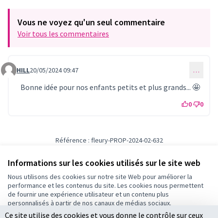
Vous ne voyez qu'un seul commentaire
Voir tous les commentaires
HILL
20/05/2024 09:47
…
Commentaire 861
Bonne idée pour nos enfants petits et plus grands... 🤩
0
0
Référence : fleury-PROP-2024-02-632
Numéro de version 1
(sur 1)
voir les autres versions
Vérifiez l'empreinte numérique
Informations sur les cookies utilisés sur le site web
Nous utilisons des cookies sur notre site Web pour améliorer la
performance et les contenus du site. Les cookies nous permettent
Conditions d'utilisation
de fournir une expérience utilisateur et un contenu plus
Paramètres des cookies
personnalisés à partir de nos canaux de médias sociaux.
Ce site utilise des cookies et vous donne le contrôle sur ceux
Tout accepter