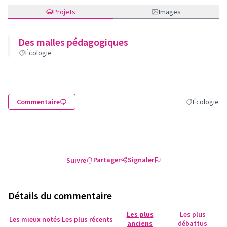
Projets
Images
Des malles pédagogiques
Écologie
Commentaire
Écologie
Filtrer les ré
Partager
Signaler
Suivre
Détails du commentaire
Les plus
Les plus
Les mieux notés
Les plus récents
anciens
débattus