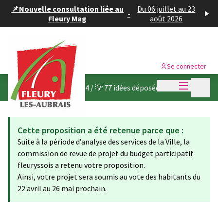
Panneau de gestion des cookies
📌Nouvelle consultation liée au
Du 06 juillet au 23
-
Fleury Mag
août 2026
Se connecter
Menu princi
Menu p
Budget participatif 2024
/
💡 77 idées déposées
Cette proposition a été retenue parce que :
Suite à la période d’analyse des services de la Ville, la
commission de revue de projet du budget participatif
fleuryssois a retenu votre proposition.
Ainsi, votre projet sera soumis au vote des habitants du
22 avril au 26 mai prochain.