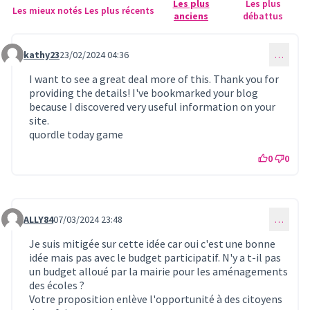
Les plus
Les plus
Les mieux notés
Les plus récents
anciens
débattus
kathy23
23/02/2024 04:36
…
Commentaire 797
I want to see a great deal more of this. Thank you for
providing the details! I've bookmarked your blog
because I discovered very useful information on your
site.
quordle today game
0
0
ALLY84
07/03/2024 23:48
…
Commentaire 808
Je suis mitigée sur cette idée car oui c'est une bonne
idée mais pas avec le budget participatif. N'y a t-il pas
un budget alloué par la mairie pour les aménagements
des écoles ?
Votre proposition enlève l'opportunité à des citoyens