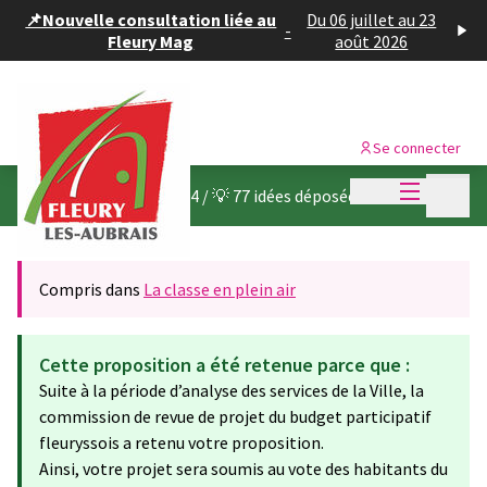
Panneau de gestion des cookies
📌Nouvelle consultation liée au
Du 06 juillet au 23
-
Fleury Mag
août 2026
Se connecter
Menu princi
Menu p
Budget participatif 2024
/
💡 77 idées déposées
Compris dans
La classe en plein air
Cette proposition a été retenue parce que :
Suite à la période d’analyse des services de la Ville, la
commission de revue de projet du budget participatif
fleuryssois a retenu votre proposition.
Ainsi, votre projet sera soumis au vote des habitants du