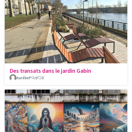
Des transats dans le jardin Gabin
AurélieP
0
0