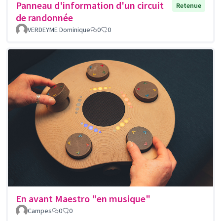
Panneau d'information d'un circuit
Retenue
de randonnée
VERDEYME Dominique
0
0
En avant Maestro "en musique"
Campes
0
0