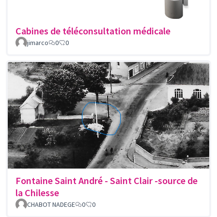
Cabines de téléconsultation médicale
jimarco
0
0
Fontaine Saint André - Saint Clair -source de
la Chilesse
CHABOT NADEGE
0
0