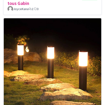
tous Gabin
JoyceKana
1
0