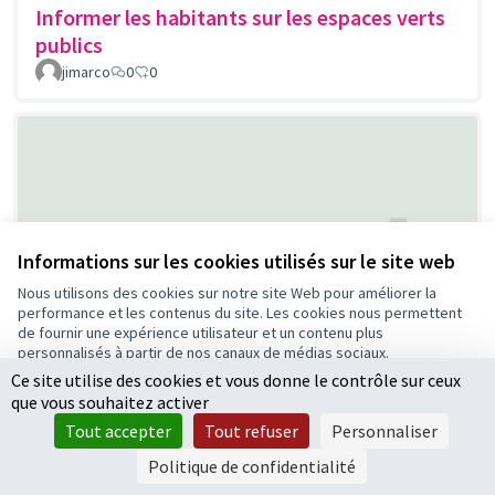
Informer les habitants sur les espaces verts
publics
jimarco
0
0
Informations sur les cookies utilisés sur le site web
Nous utilisons des cookies sur notre site Web pour améliorer la
Voiles d’Ombrage à l’École Aragon
performance et les contenus du site. Les cookies nous permettent
de fournir une expérience utilisateur et un contenu plus
Fleury Citoyen
4
0
personnalisés à partir de nos canaux de médias sociaux.
Ce site utilise des cookies et vous donne le contrôle sur ceux
Tout accepter
que vous souhaitez activer
Accepter seulement les cookies essentiels
Tout accepter
Tout refuser
Personnaliser
Paramètres
Politique de confidentialité