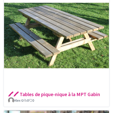
🖍🖍 Tables de pique-nique à la MPT Gabin
Alex G
0
0