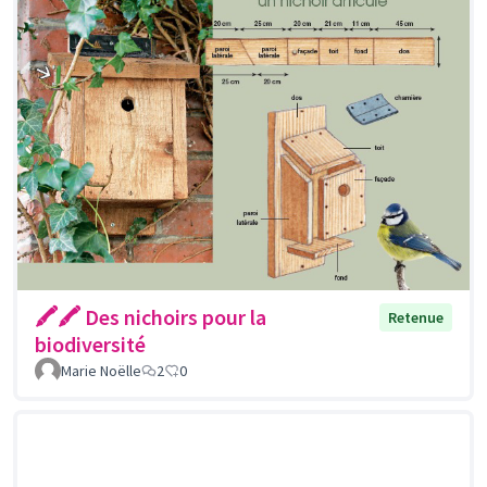
🖍🖍 Des nichoirs pour la
Retenue
biodiversité
Marie Noëlle
2
0