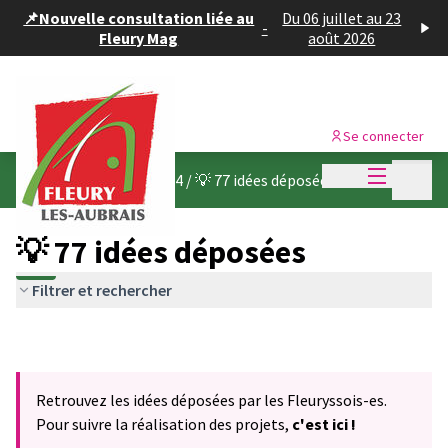
Panneau de gestion des cookies
📌Nouvelle consultation liée au
Du 06 juillet au 23
-
Fleury Mag
août 2026
Se connecter
Menu princi
Menu p
Budget participatif 2024
/
💡 77 idées déposées
💡 77 idées déposées
Filtrer et rechercher
Retrouvez les idées déposées par les Fleuryssois-es.
Pour suivre la réalisation des projets,
c'est ici !