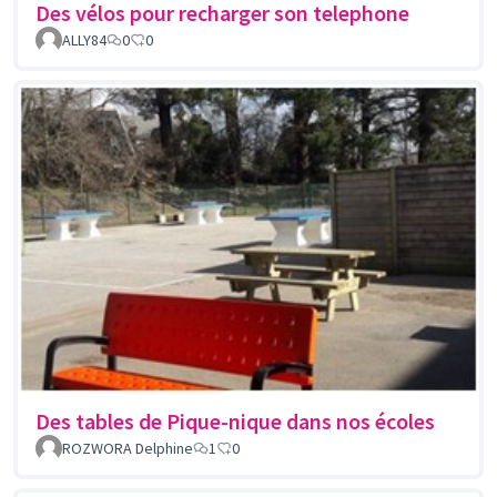
Des vélos pour recharger son telephone
ALLY84
0
0
Des tables de Pique-nique dans nos écoles
ROZWORA Delphine
1
0