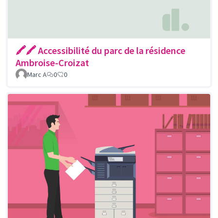
🖍🖍 Accessibilité du parc de la résidence
Ambroise-Croizat
Marc A
0
0