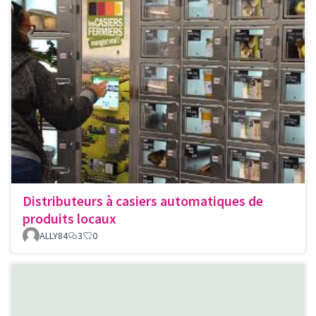
Distributeurs à casiers automatiques de
produits locaux
ALLY84
3
0