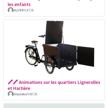
les enfants
ALLY84
3
0
🖍🖍 Animations sur les quartiers Lignerolles
et Hartière
Dieynaba
0
0