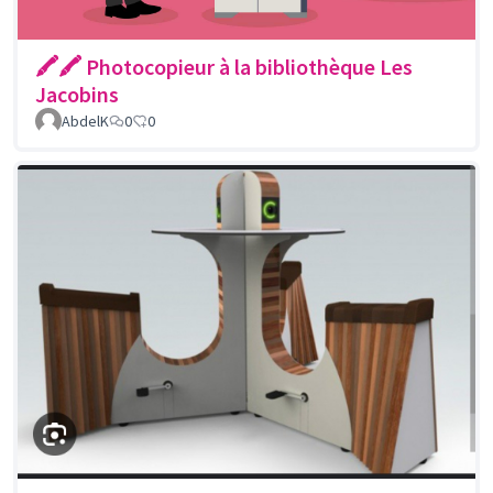
🖍🖍 Photocopieur à la bibliothèque Les
Jacobins
AbdelK
0
0