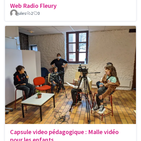
Web Radio Fleury
jules
2
0
Capsule video pédagogique : Malle vidéo
pour les enfants