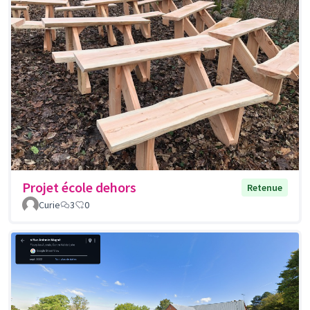
Projet école dehors
Retenue
Curie
3
0