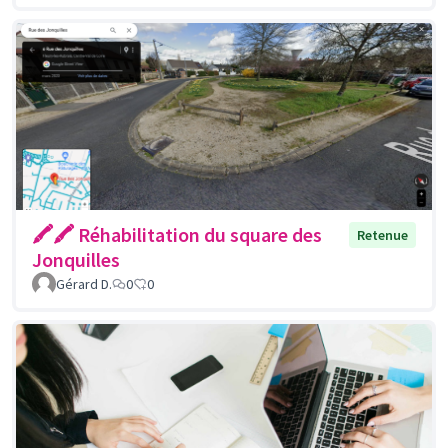
🖍🖍 Réhabilitation du square des
Retenue
Jonquilles
Gérard D.
0
0