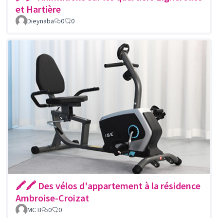
et Hartière
Dieynaba
0
0
🖍🖍 Des vélos d'appartement à la résidence
Ambroise-Croizat
MC B
0
0