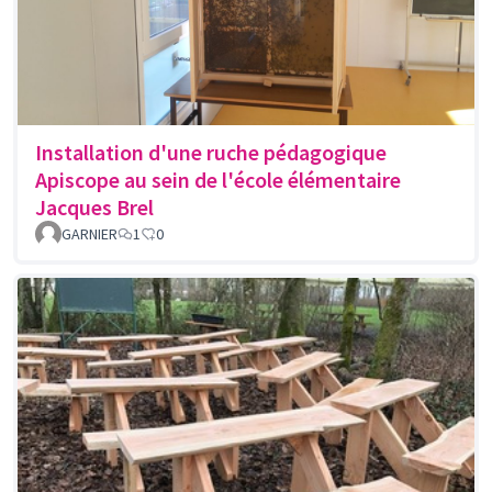
Installation d'une ruche pédagogique
Apiscope au sein de l'école élémentaire
Jacques Brel
GARNIER
1
0