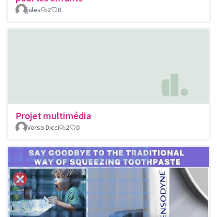
jules
2
0
Projet multimédia
Verso Dicci
2
0