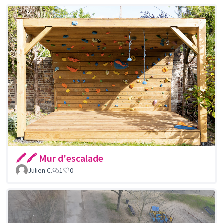
🖍🖍 Mur d'escalade
Julien C.
1
0