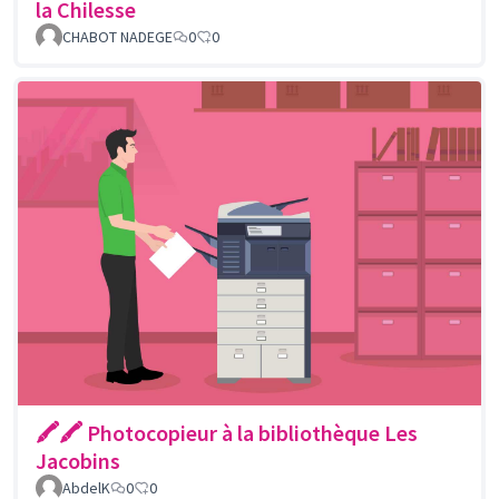
la Chilesse
CHABOT NADEGE
0
0
🖍🖍 Photocopieur à la bibliothèque Les
Jacobins
AbdelK
0
0