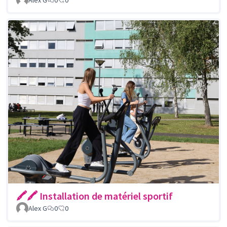
🖍🖍 Installation de matériel sportif
Alex G
0
0