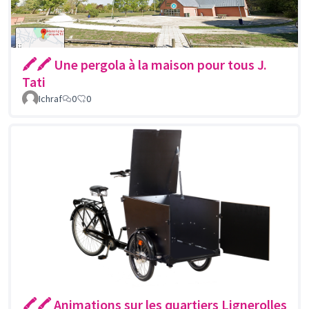
🖍🖍 Une pergola à la maison pour tous J.
Tati
Ichraf
0
0
🖍🖍 Animations sur les quartiers Lignerolles