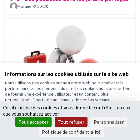
Martine R
0
0
Informations sur les cookies utilisés sur le site web
Nous utilisons des cookies sur notre site Web pour améliorer la
performance et les contenus du site. Les cookies nous permettent
de fournir une expérience utilisateur et un contenu plus
personnalisés à partir de nos canaux de médias sociaux.
Ce site utilise des cookies et vous donne le contrôle sur ceux
Tout accepter
que vous souhaitez activer
Accepter seulement les cookies essentiels
Tout accepter
Tout refuser
Personnaliser
🖍🖍 Formation aux gestes qui
Retenue
Paramètres
sauvent
Politique de confidentialité
Martine R
2
0