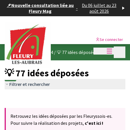
Panneau de gestion des cookies
📌Nouvelle consultation liée au
Du 06 juillet au 23
-
Fleury Mag
août 2026
Se connecter
Menu princi
Menu p
Budget participatif 2024
/
💡 77 idées déposées
💡 77 idées déposées
Filtrer et rechercher
Retrouvez les idées déposées par les Fleuryssois-es.
Pour suivre la réalisation des projets,
c'est ici !