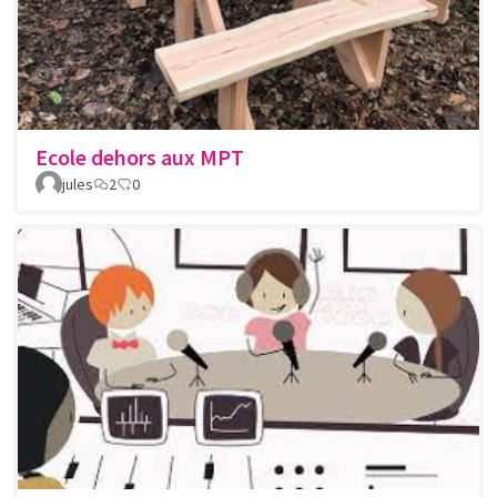
Ecole dehors aux MPT
jules
2
0