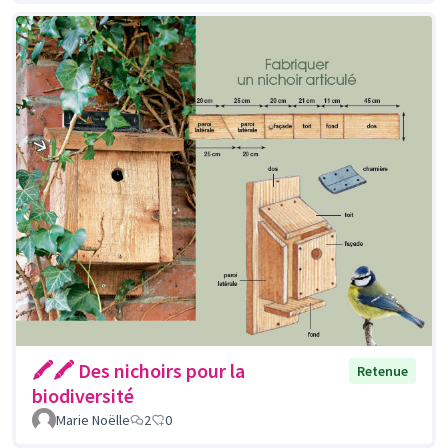
🖍🖍 Des nichoirs pour la
Retenue
biodiversité
Marie Noëlle
2
0