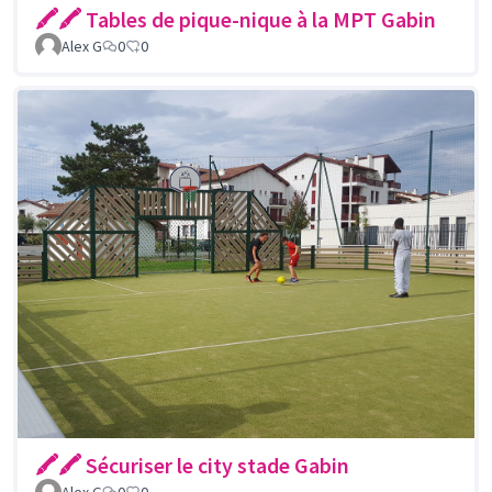
🖍🖍 Tables de pique-nique à la MPT Gabin
Alex G
0
0
🖍🖍 Sécuriser le city stade Gabin
Alex G
0
0