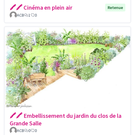
🖍🖍 Cinéma en plein air
Retenue
ACB
1
0
🖍🖍 Embellissement du jardin du clos de la
Grande Salle
ACB
0
0