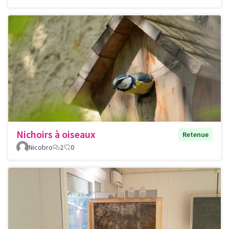
Nichoirs à oiseaux
Retenue
Nicobro
2
0