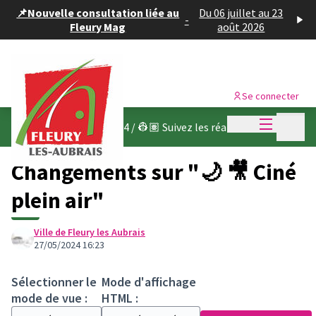
Panneau de gestion des cookies
📌Nouvelle consultation liée au
Du 06 juillet au 23
-
Fleury Mag
août 2026
Se connecter
Menu princi
Menu p
Budget participatif 2024
/
👷🏽 Suivez les réalisations
Changements sur "🌙 🎥 Ciné
plein air"
Ville de Fleury les Aubrais
27/05/2024 16:23
Sélectionner le
Mode d'affichage
mode de vue :
HTML :