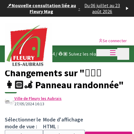
Panneau de gestion des cookies
📌Nouvelle consultation liée au
Du 06 juillet au 23
-
Fleury Mag
août 2026
Se connecter
Menu princi
Menu p
Budget participatif 2024
/
👷🏽 Suivez les réalisations
Changements sur "🚶🏻‍♀️
‍👩🏻‍🦼 Panneau randonnée"
Ville de Fleury les Aubrais
27/05/2024 16:13
Sélectionner le
Mode d'affichage
mode de vue :
HTML :