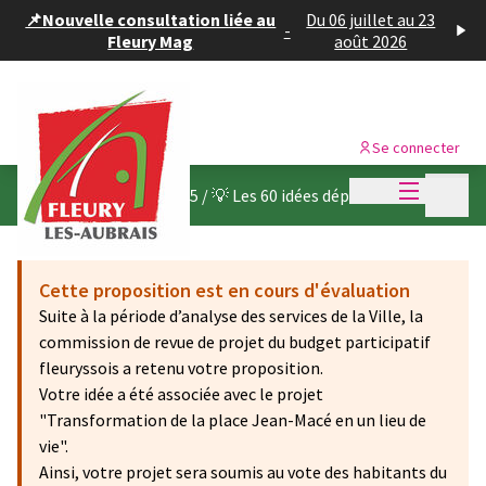
Panneau de gestion des cookies
📌Nouvelle consultation liée au
Du 06 juillet au 23
-
Fleury Mag
août 2026
Se connecter
Menu princi
Menu p
Budget participatif 2025
/
💡 Les 60 idées déposées
Cette proposition est en cours d'évaluation
Suite à la période d’analyse des services de la Ville, la
commission de revue de projet du budget participatif
fleuryssois a retenu votre proposition.
Votre idée a été associée avec le projet
"Transformation de la place Jean-Macé en un lieu de
vie".
Ainsi, votre projet sera soumis au vote des habitants du