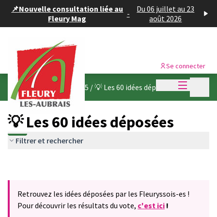
Panneau de gestion des cookies
📌Nouvelle consultation liée au
Du 06 juillet au 23
-
Fleury Mag
août 2026
Se connecter
Menu princi
Menu p
Budget participatif 2025
/
💡 Les 60 idées déposées
💡 Les 60 idées déposées
Filtrer et rechercher
Retrouvez les idées déposées par les Fleuryssois-es !
Pour découvrir les résultats du vote,
c'est ici
!