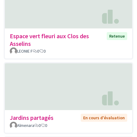
Espace vert fleuri aux Clos des
Retenue
Asselins
LEONIE F
0
0
Jardins partagés
En cours d'évaluation
Almenara
0
0