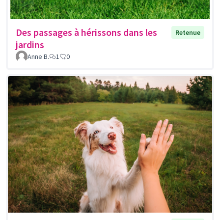
Des passages à hérissons dans les
Retenue
jardins
Anne B.
1
0