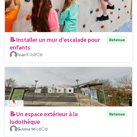
📝Installer un mur d'escalade pour
Retenue
enfants
Toan F.
0
0
📝Un espace extérieur à la
Retenue
ludothèque
📝Anne M
0
0