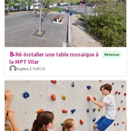
📝Ré-installer une table mosaïque à
Retenue
la MPT Vilar
Sophia Z.
0
0