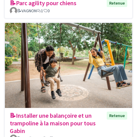
📝Parc agility pour chiens
Retenue
📝VAGNON
1
0
📝Installer une balançoire et un
Retenue
trampoline à la maison pour tous
Gabin