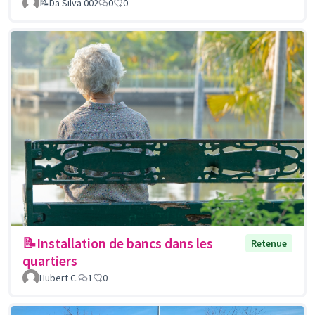
📝Da Silva 002
0
0
📝Installation de bancs dans les
Retenue
quartiers
Hubert C.
1
0