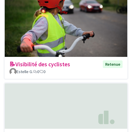
📝Visibilité des cyclistes
Retenue
Estelle G.
0
0