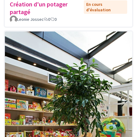
Création d'un potager
En cours
d'évaluation
partagé
Leonie Jossec
0
0