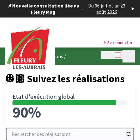
Panneau de gestion des cookies
📌Nouvelle consultation liée au
Du 06 juillet au 23
-
Fleury Mag
août 2026
Se connecter
Menu princi
Menu p
👷🏽 Suivez les réalisations
/
👷🏽 Suivez les réalisations
État d'exécution global
90%
Rechercher des réalisations