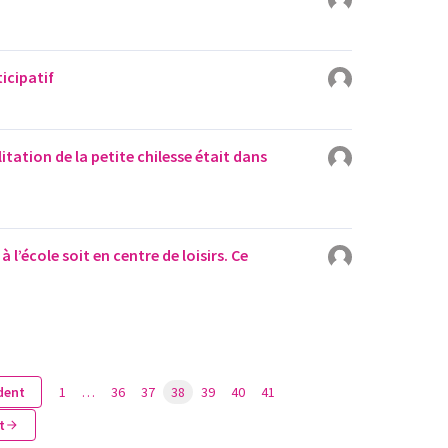
ticipatif
litation de la petite chilesse était dans
à l’école soit en centre de loisirs. Ce
dent
1
…
36
37
38
39
40
41
t