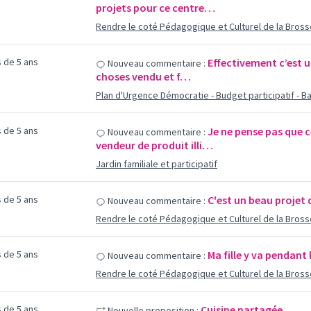
projets pour ce centre…
Rendre le coté Pédagogique et Culturel de la Bross
us de 5 ans
Effectivement c’est u
Nouveau commentaire :
choses vendu et f…
Plan d'Urgence Démocratie - Budget participatif - Ba
us de 5 ans
Je ne pense pas que c
Nouveau commentaire :
vendeur de produit illi…
Jardin familiale et participatif
us de 5 ans
C'est un beau projet q
Nouveau commentaire :
Rendre le coté Pédagogique et Culturel de la Bross
us de 5 ans
Ma fille y va pendant 
Nouveau commentaire :
Rendre le coté Pédagogique et Culturel de la Bross
us de 5 ans
Cuisine partagée
Nouvelle proposition :