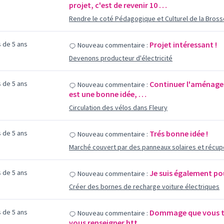
projet, c'est de revenir 10 …
Rendre le coté Pédagogique et Culturel de la Bross
us de 5 ans
Projet intéressant !
Nouveau commentaire :
Devenons producteur d'électricité
us de 5 ans
Continuer l'aménagem
Nouveau commentaire :
est une bonne idée, …
Circulation des vélos dans Fleury
us de 5 ans
Trés bonne idée !
Nouveau commentaire :
Marché couvert par des panneaux solaires et récupé
us de 5 ans
Je suis également pou
Nouveau commentaire :
Créer des bornes de recharge voiture électriques
us de 5 ans
Dommage que vous to
Nouveau commentaire :
vous renseigner.htt…