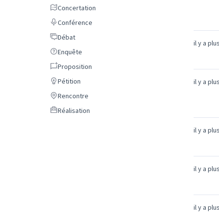
Concertation
Concertation
Conférence
Conférence
Débat
Débat
il y a pl
Enquête
Enquête
Proposition
Proposition
Pétition
Pétition
il y a pl
Rencontre
Rencontre
Réalisation
Réalisation
il y a pl
il y a pl
il y a pl