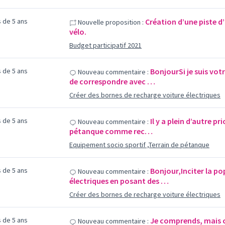
us de 5 ans
Création d’une piste d’
Nouvelle proposition :
vélo.
Budget participatif 2021
us de 5 ans
BonjourSi je suis vo
Nouveau commentaire :
de correspondre avec …
Créer des bornes de recharge voiture électriques
us de 5 ans
Il y a plein d’autre p
Nouveau commentaire :
pétanque comme rec…
Equipement socio sportif ,Terrain de pétanque
us de 5 ans
Bonjour,Inciter la po
Nouveau commentaire :
électriques en posant des …
Créer des bornes de recharge voiture électriques
us de 5 ans
Je comprends, mais 
Nouveau commentaire :