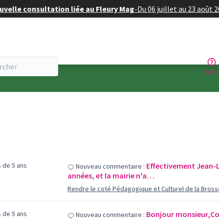
velle consultation liée au Fleury Mag
-
Du 06 juillet au 23 août 
Aide
us de 5 ans
Effectivement Jean-Lu
Nouveau commentaire :
années, et la mairie n'a…
Rendre le coté Pédagogique et Culturel de la Bross
us de 5 ans
Bonjour monsieur,Co
Nouveau commentaire :