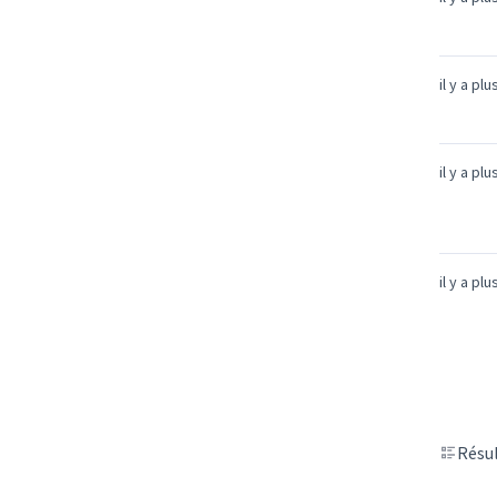
il y a pl
il y a pl
il y a pl
Résul