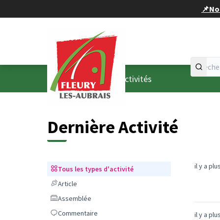
Panneau de gestion des cookies
📌Nou
Accueil
Menu principal
/
Dernières activités
Dernière Activité
il y a pl
Tous les types d'activité
Tous les types d'activité
Article
Article
Assemblée
Assemblée
Commentaire
Commentaire
il y a pl