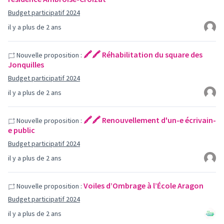
Budget participatif 2024
il y a plus de 2 ans
🖍🖍 Réhabilitation du square des
Nouvelle proposition :
Jonquilles
Budget participatif 2024
il y a plus de 2 ans
🖍🖍 Renouvellement d'un-e écrivain-
Nouvelle proposition :
e public
Budget participatif 2024
il y a plus de 2 ans
Voiles d’Ombrage à l’École Aragon
Nouvelle proposition :
Budget participatif 2024
il y a plus de 2 ans