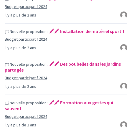
Budget participatif 2024
il y a plus de 2 ans
🖍🖍 Installation de matériel sportif
Nouvelle proposition :
Budget participatif 2024
il y a plus de 2 ans
🖍🖍 Des poubelles dans les jardins
Nouvelle proposition :
partagés
Budget participatif 2024
il y a plus de 2 ans
🖍🖍 Formation aux gestes qui
Nouvelle proposition :
sauvent
Budget participatif 2024
il y a plus de 2 ans