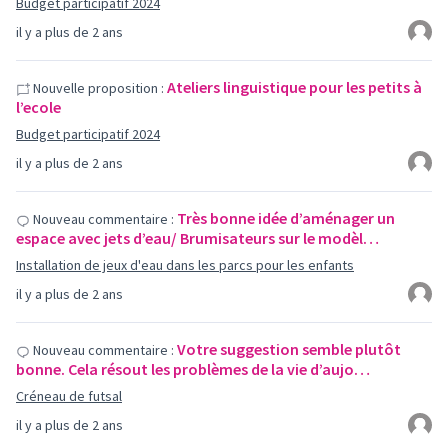
Budget participatif 2024
il y a plus de 2 ans
Ateliers linguistique pour les petits à
Nouvelle proposition :
l’ecole
Budget participatif 2024
il y a plus de 2 ans
Très bonne idée d’aménager un
Nouveau commentaire :
espace avec jets d’eau/ Brumisateurs sur le modèl…
Installation de jeux d'eau dans les parcs pour les enfants
il y a plus de 2 ans
Votre suggestion semble plutôt
Nouveau commentaire :
bonne. Cela résout les problèmes de la vie d’aujo…
Créneau de futsal
il y a plus de 2 ans