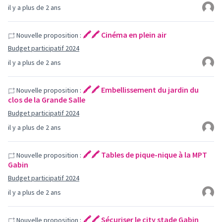
il y a plus de 2 ans
🖍🖍 Cinéma en plein air
Nouvelle proposition :
Budget participatif 2024
il y a plus de 2 ans
🖍🖍 Embellissement du jardin du
Nouvelle proposition :
clos de la Grande Salle
Budget participatif 2024
il y a plus de 2 ans
🖍🖍 Tables de pique-nique à la MPT
Nouvelle proposition :
Gabin
Budget participatif 2024
il y a plus de 2 ans
🖍🖍 Sécuriser le city stade Gabin
Nouvelle proposition :