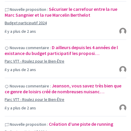
Sécuriser le carrefour entre la rue
Nouvelle proposition :
Marc Sangnier et la rue Marcelin Berthelot
Budget participatif 2024
il y a plus de 2 ans
D ailleurs depuis les 4 années de l
Nouveau commentaire :
existance du budget participatif les proposi…
Parc VTT - Roulez pour le Bien-Être
il y a plus de 2 ans
Jeanson, vous savez très bien que
Nouveau commentaire :
ce genre de loisirs créé de nombreuses nuisanc…
Parc VTT - Roulez pour le Bien-Être
il y a plus de 2 ans
Création d’une piste de running
Nouvelle proposition :