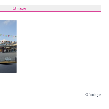
Images
ne)
Écologie
Filtrer les résul