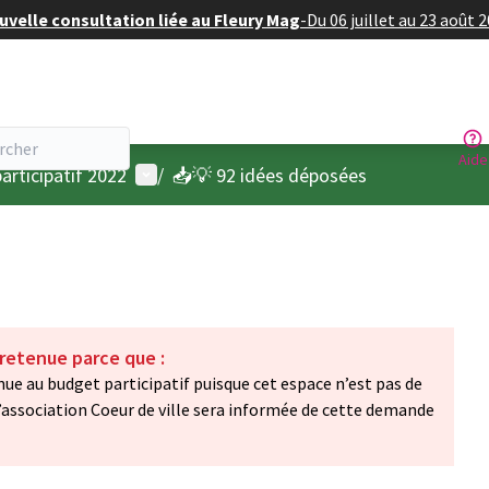
velle consultation liée au Fleury Mag
-
Du 06 juillet au 23 août 
Aide
Menu utilisateur
articipatif 2022
/
📥💡 92 idées déposées
 retenue parce que :
nue au budget participatif puisque cet espace n’est pas de
, l’association Coeur de ville sera informée de cette demande