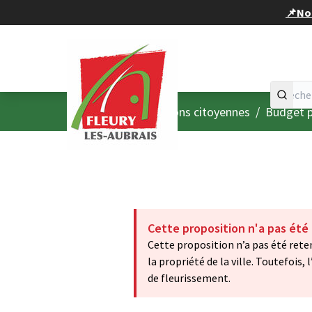
Panneau de gestion des cookies
📌Nou
Accueil
Menu principal
/
Consultations citoyennes
/
Budget p
Cette proposition n'a pas été
Cette proposition n’a pas été rete
la propriété de la ville. Toutefois
de fleurissement.