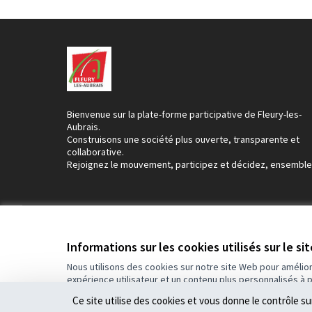
Bienvenue sur la plate-forme participative de Fleury-les-
Aubrais.
Construisons une société plus ouverte, transparente et
collaborative.
Rejoignez le mouvement, participez et décidez, ensemble
Conditions d'utilisation
Paramètres des cookies
Informations sur les cookies utilisés sur le si
Nous utilisons des cookies sur notre site Web pour amélio
expérience utilisateur et un contenu plus personnalisés à 
(Lien externe)
Site réalisé par
Open Source Politics
grâce au
logiciel libre Dec
Ce site utilise des cookies et vous donne le contrôle s
(Lien externe)