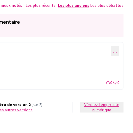
 mieux notés
Les plus récents
Les plus anciens
Les plus débattus
mentaire
…
0
0
ro de version 2
(sur 2)
Vérifiez l'empreinte
 les autres versions
numérique