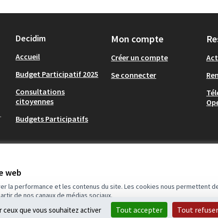
Decidim
Mon compte
Re
Accueil
Créer un compte
Act
Budget Participatif 2025
Se connecter
Re
Consultations
Tél
citoyennes
Op
.
Budgets Participatifs
te web
rer la performance et les contenus du site. Les cookies nous permettent de
partir de nos canaux de médias sociaux.
idim
.
Tout accepter
Tout refuse
ur ceux que vous souhaitez activer
(Lien externe)