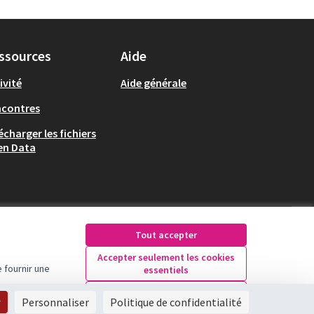
ssources
Aide
ivité
Aide générale
ncontres
écharger les fichiers
en Data
Tout accepter
Accepter seulement les cookies
 fournir une
essentiels
Licence Creative Comm
(Lien externe)
Paramètres
r
Personnaliser
Politique de confidentialité