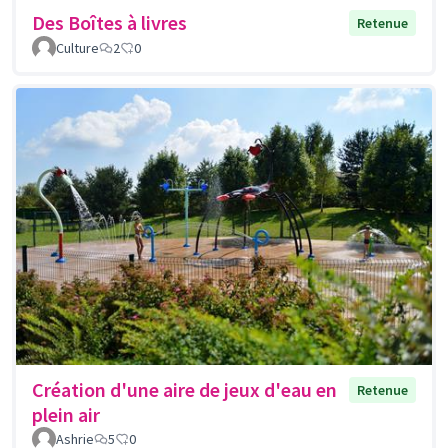
Des Boîtes à livres
Retenue
Culture
2
0
Création d'une aire de jeux d'eau en
Retenue
plein air
Ashrie
5
0