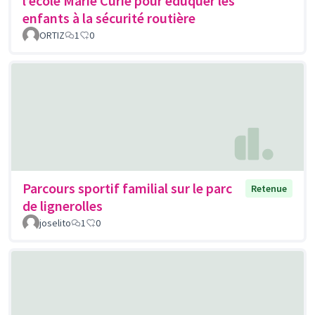
l’école Marie Curie pour éduquer les
enfants à la sécurité routière
ORTIZ
1
0
Parcours sportif familial sur le parc
Retenue
de lignerolles
joselito
1
0