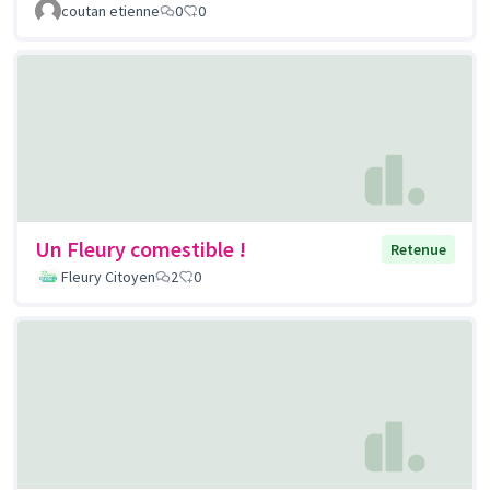
coutan etienne
0
0
Un Fleury comestible !
Retenue
Fleury Citoyen
2
0