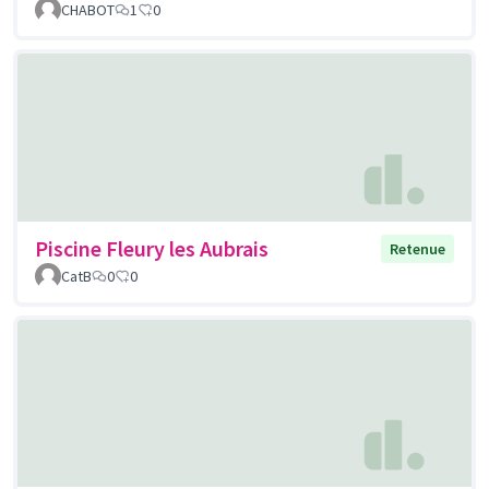
CHABOT
1
0
Piscine Fleury les Aubrais
Retenue
CatB
0
0