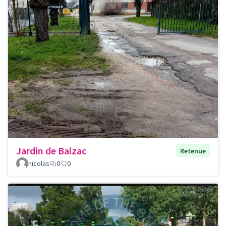
Jardin de Balzac
Retenue
nicolas
0
0