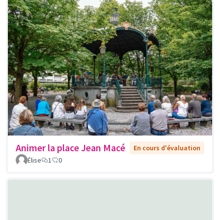
Animer la place Jean Macé
En cours d'évaluation
Élise
1
0