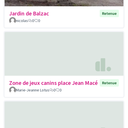
Jardin de Balzac
Retenue
nicolas
0
0
Zone de jeux canins place Jean Macé
Retenue
Marie-Jeanne Lotus
0
0