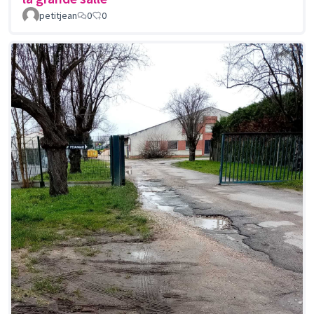
petitjean
0
0