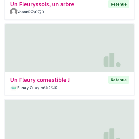
Un Fleuryssois, un arbre
Retenue
YoannR
0
0
Un Fleury comestible !
Retenue
Fleury Citoyen
2
0