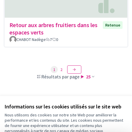
Retour aux arbres fruitiers dans les
Retenue
espaces verts
CHABOT Nadège
7
0
1
2
Résultats par page :
25
Voir toutes les propositions retirées
Informations sur les cookies utilisés sur le site web
Nous utilisons des cookies sur notre site Web pour améliorer la
performance et les contenus du site. Les cookies nous permettent
Conditions d'utilisation
de fournir une expérience utilisateur et un contenu plus
Paramètres des cookies
personnalisés à partir de nos canaux de médias sociaux.