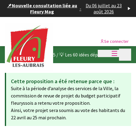
Panneau de gestion des cookies
📌Nouvelle consultation liée au
Du 06 juillet au 23
-
Fleury Mag
août 2026
Se connecter
Menu princi
Menu p
Budget participatif 2025
/
💡 Les 60 idées déposées
Cette proposition a été retenue parce que :
Suite à la période d’analyse des services de la Ville, la
commission de revue de projet du budget participatif
fleuryssois a retenu votre proposition.
Ainsi, votre projet sera soumis au vote des habitants du
22 avril au 25 mai prochain.