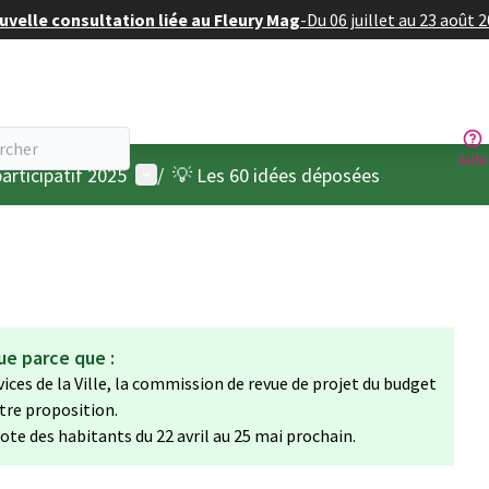
velle consultation liée au Fleury Mag
-
Du 06 juillet au 23 août 
Aide
Menu utilisateur
articipatif 2025
/
💡 Les 60 idées déposées
ue parce que :
rvices de la Ville, la commission de revue de projet du budget
otre proposition.
vote des habitants du 22 avril au 25 mai prochain.