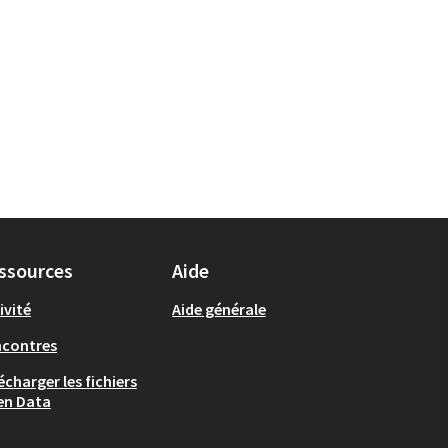
ssources
Aide
ivité
Aide générale
ncontres
écharger les fichiers
en Data