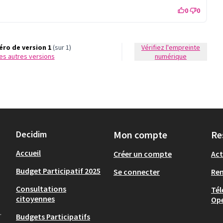
0
0
ro de version 1
(sur 1)
Vérifiez l'empreinte
 les autres versions
numérique
Decidim
Mon compte
Re
Accueil
Créer un compte
Act
Budget Participatif 2025
Se connecter
Re
Consultations
Tél
citoyennes
Op
.
Budgets Participatifs