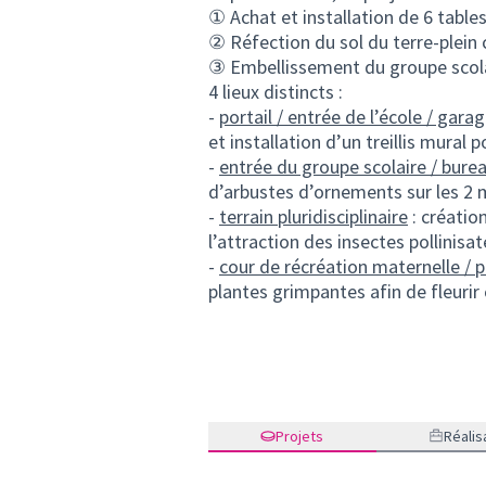
① Achat et installation de 6 tables
② Réfection du sol du terre-plein 
③ Embellissement du groupe scolai
4 lieux distincts :
-
portail / entrée de l’école / gara
et installation d’un treillis mural
-
entrée du groupe scolaire / burea
d’arbustes d’ornements sur les 2 
-
terrain pluridisciplinaire
: créatio
l’attraction des insectes pollinisa
-
cour de récréation maternelle / p
plantes grimpantes afin de fleurir
Projets
Réalis