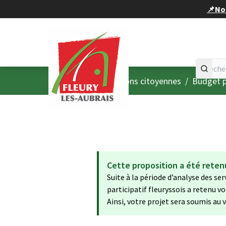
Panneau de gestion des cookies
📌Nou
Accueil
Menu principal
/
Consultations citoyennes
/
Budget p
Cette proposition a été reten
Suite à la période d’analyse des se
participatif fleuryssois a retenu v
Ainsi, votre projet sera soumis au 