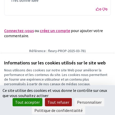
Très bonne idee
0
0
Connectez-vous
ou
créez un compte
pour ajouter votre
commentaire.
Référence : fleury-PROP-2025-03-781
Numéro de version 1
(sur 1)
voir les autres versions
Vérifiez l'empreinte numérique
Informations sur les cookies utilisés sur le site web
Nous utilisons des cookies sur notre site Web pour améliorer la
performance et les contenus du site. Les cookies nous permettent
Conditions d'utilisation
de fournir une expérience utilisateur et un contenu plus
Paramètres des cookies
personnalisés à partir de nos canaux de médias sociaux.
Ce site utilise des cookies et vous donne le contrôle sur ceux
Tout accepter
que vous souhaitez activer
Accepter seulement les cookies essentiels
Licence Cre
(Lien extern
Tout accepter
Tout refuser
Personnaliser
(Lien externe)
Site réalisé par
Open Source Politics
grâce au
logiciel libre
Paramètres
(Lien externe)
Decidim
.
Politique de confidentialité
(Lien externe)