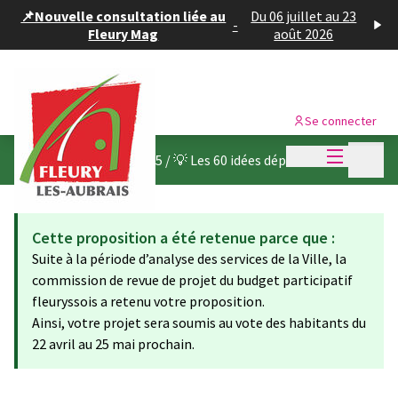
Panneau de gestion des cookies
📌Nouvelle consultation liée au
Du 06 juillet au 23
-
Fleury Mag
août 2026
Se connecter
Menu princi
Menu p
Budget participatif 2025
/
💡 Les 60 idées déposées
Cette proposition a été retenue parce que :
Suite à la période d’analyse des services de la Ville, la
commission de revue de projet du budget participatif
fleuryssois a retenu votre proposition.
Ainsi, votre projet sera soumis au vote des habitants du
22 avril au 25 mai prochain.