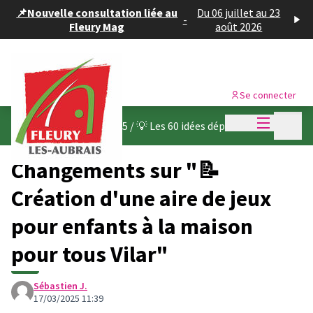
Panneau de gestion des cookies
📌Nouvelle consultation liée au
Du 06 juillet au 23
-
Fleury Mag
août 2026
Se connecter
Menu princi
Menu p
Budget participatif 2025
/
💡 Les 60 idées déposées
Changements sur "📝
Création d'une aire de jeux
pour enfants à la maison
pour tous Vilar"
Sébastien J.
17/03/2025 11:39