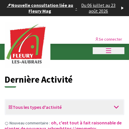
Panneau de gestion des cookies
📌Nouvelle consultation liée au
Du 06 juillet au 23
-
Fleury Mag
août 2026
Se connecter
Menu princi
Dernières activités
Dernière Activité
Tous les types d'activité
oh, c'est tout à fait raisonnable de
Nouveau commentaire :
planter de nouveaux arbreshttps://geometry…